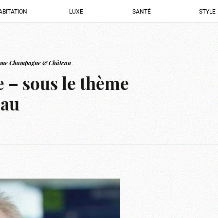
ABITATION
LUXE
SANTÉ
STYLE
 thème Champagne & Château
e – sous le thème
eau