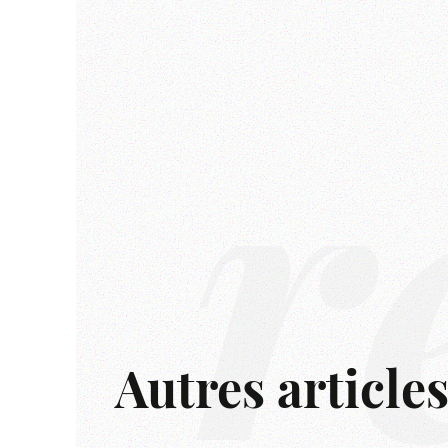
r
Autres article