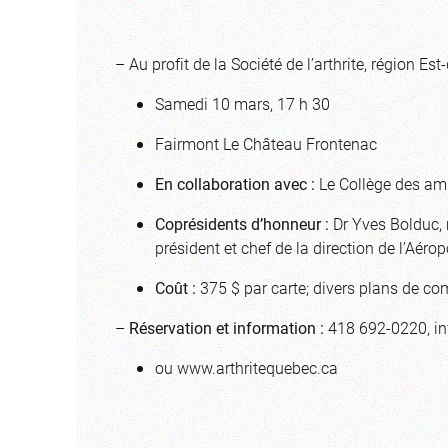
– Au profit de la Société de l’arthrite, région E
Samedi 10 mars, 17 h 30
Fairmont Le Château Frontenac
En collaboration avec :
Le Collège des am
Coprésidents d’honneur :
Dr Yves Bolduc, 
président et chef de la direction de l’Aér
Coût :
375 $ par carte; divers plans de c
–
Réservation et information :
418 692-0220,
i
ou www.arthritequebec.ca