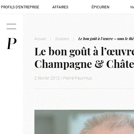
PROFILS D’ENTREPRISE
AFFAIRES
ÉPICURIEN
H
Accueil
|
Dossiers
|
Le bon goût à l’œuvre – sous le
Le bon goût à l’œuvr
Champagne & Chât
2 février 2012
|
Pierre Paul-Hus