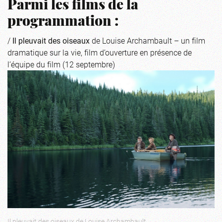
Parmi les films de la
programmation :
/
Il pleuvait des oiseaux
de Louise Archambault – un film
dramatique sur la vie, film d’ouverture en présence de
l’équipe du film (12 septembre)
Il pleuvait des oiseaux de Louise Archambault