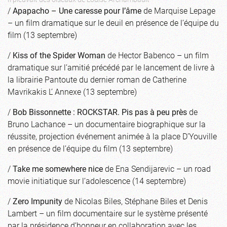
/
Apapacho – Une caresse pour l’âme
de Marquise Lepage
– un film dramatique sur le deuil en présence de l’équipe du
film (13 septembre)
/
Kiss of the Spider Woman
de Hector Babenco – un film
dramatique sur l’amitié précédé par le lancement de livre à
la librairie Pantoute du dernier roman de Catherine
Mavrikakis L’ Annexe (13 septembre)
/
Bob Bissonnette : ROCKSTAR. Pis pas à peu près
de
Bruno Lachance – un documentaire biographique sur la
réussite, projection événement animée à la place D’Youville
en présence de l’équipe du film (13 septembre)
/
Take me somewhere nice
de Ena Sendijarevic – un road
movie initiatique sur l’adolescence (14 septembre)
/
Zero Impunity
de Nicolas Biles, Stéphane Biles et Denis
Lambert – un film documentaire sur le système présenté
par la présidence d’honneur en collaboration avec les