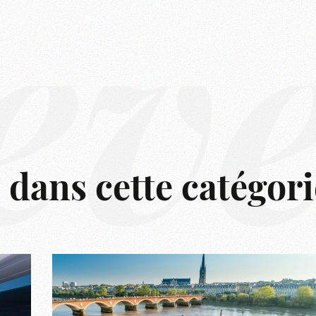
êv
s dans cette catégori