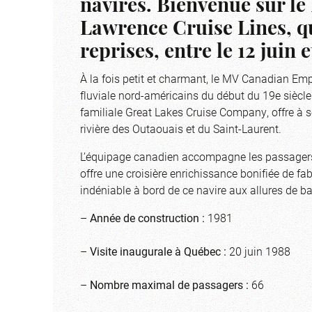
navires. Bienvenue sur l
Lawrence Cruise Lines, qu
reprises, entre le 12 juin
À la fois petit et charmant, le MV Canadian Empr
fluviale nord-américains du début du 19e siècle 
familiale Great Lakes Cruise Company, offre à s
rivière des Outaouais et du Saint-Laurent.
L’équipage canadien accompagne les passagers 
offre une croisière enrichissance bonifiée de fa
indéniable à bord de ce navire aux allures de b
–
Année de construction :
1981
–
Visite inaugurale à Québec :
20 juin 1988
–
Nombre maximal de passagers :
66