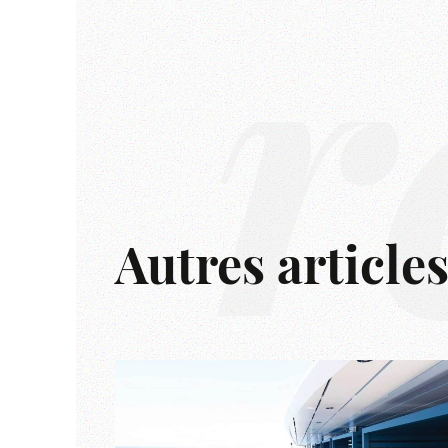
r
Autres article