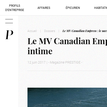
PROFILS
AFFAIRES
ÉPICURIEN
HABITAT
D’ENTREPRISE
Accueil
|
Dossiers
|
Le MV Canadian Empress : le navi
Le MV Canadian Empre
intime
12 juin 2017
|
- Magazine PRESTIGE -