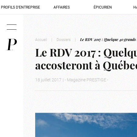
PROFILS D’ENTREPRISE
AFFAIRES
ÉPICURIEN
H
Accueil
|
Dossiers
|
Le RDV 2017 : Quelque 40 grands 
Le RDV 2017 : Quelqu
accosteront à Québe
18 juillet 2017
|
- Magazine PRESTIGE -