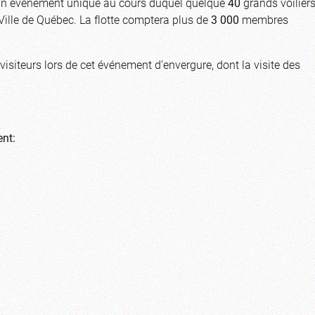
 Un événement unique au cours duquel quelque
40
grands voilier
Ville de Québec. La flotte comptera plus de
3 000
membres
 visiteurs lors de cet événement d’envergure, dont la visite des
ent: