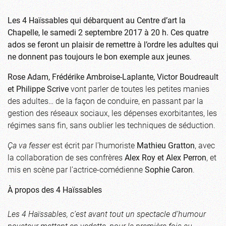
Les 4 Haïssables qui débarquent au Centre d’art la
Chapelle, le samedi 2 septembre 2017 à 20 h. Ces quatre
ados se feront un plaisir de remettre à l’ordre les adultes qui
ne donnent pas toujours le bon exemple aux jeunes
.
Rose Adam, Frédérike Ambroise-Laplante, Victor Boudreault
et Philippe Scrive
vont parler de toutes les petites manies
des adultes… de la façon de conduire, en passant par la
gestion des réseaux sociaux, les dépenses exorbitantes, les
régimes sans fin, sans oublier les techniques de séduction.
Ça va fesser
est écrit par l’humoriste
Mathieu Gratton
, avec
la collaboration de ses confrères
Alex Roy et Alex Perron
, et
mis en scène par l’actrice-comédienne
Sophie Caron
.
À propos des 4 Haïssables
Les 4 Haïssables, c’est avant tout un spectacle d’humour
novateur mettant en vedette, pour la première fois au