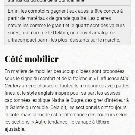
Enfin, les
comptoirs
gagnent eux aussi à être conçus à
partir de matériaux de grande qualité. Les pierres
naturelles comme le
granit
et le
quartz
sont des valeurs
sûres, tout comme le
Dekton
, un nouvel amalgame
ultracompact parmi les plus résistants sur le marché.
Côté mobilier
En matière de mobilier, beaucoup d’idées sont proposées
sous le signe du confort et de la fraîcheur. « L’
influence
Mid-
Century
amène chaises et fauteuils rembourrés avec pattes
fines, et le
style anglais
inspire pour sa part les assises
capitonnées, explique Nathalie Dugré, designer d’intérieur à
la Galerie du meuble. Cela dit, les
sectionnels
ont toujours
la cote, mais la mode est à l’alternance des couleurs selon
les sections. » Autre tendance : le canapé à
têtière
ajustable
.