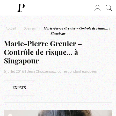
Accueil
|
Dossiers
|
Marie-Pierre Grenier – Contrôle de risque… à
Singapour
Marie-Pierre Grenier –
Contrôle de risque… à
Singapour
6 juillet 2016
|
Jean Chouzenoux, correspondant européen
EXPATS