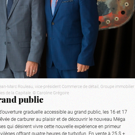
; Jean-Marc Rouleau, vice-président Commerce de détail, Groupe immobilier
es de la Capitale. © Caroline Grégoire
rand public
’ouverture graduelle accessible au grand public, les 16 et 17
rêvée de carburer au plaisir et de découvrir le nouveau Méga
es qui désirent vivre cette nouvelle expérience en primeur
vilèges offrant quatre heures de turbofun. En vente à 25 $ +