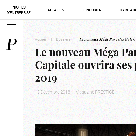
PROFILS
AFFAIRES
ÉPICURIEN
HABITAT
D’ENTREPRISE
Accueil
|
Dossiers
|
Le nouveau Méga Parc des Galeries
Le nouveau Méga Parc
Capitale ouvrira ses 
2019
13 Décembre 2018
|
- Magazine PRESTIGE -