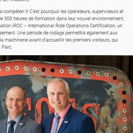
ga-compéten t! C’est pourquoi les opérateurs, superviseurs et
de 300 heures de formation dans leur nouvel environnement,
cation iROC – International Ride Operations Certification, un
ssement. Une période de rodage permettra également aux
 machinerie avant d’accueillir les premiers visiteurs, qui
a Parc.