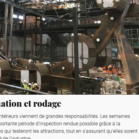
mation et rodage
intérieurs viennent de grandes responsabilités. Les semaines
ortante période d’inspection rendue possible grâce à la
s qui testeront les attractions, tout en s’assurant qu’elles soient
de l’industrie.