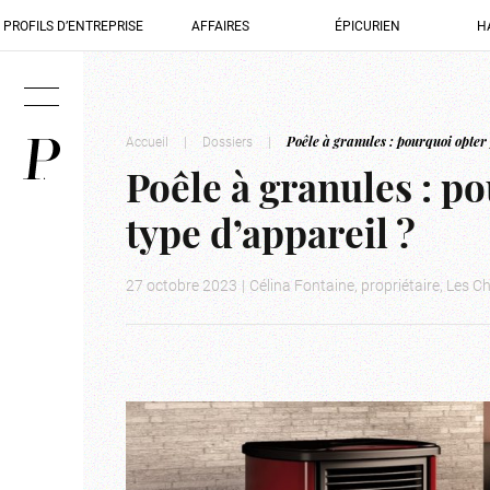
PROFILS D’ENTREPRISE
AFFAIRES
ÉPICURIEN
H
Accueil
|
Dossiers
|
Poêle à granules : pourquoi opter 
Poêle à granules : p
type d’appareil ?
27 octobre 2023
|
Célina Fontaine, propriétaire, Les 