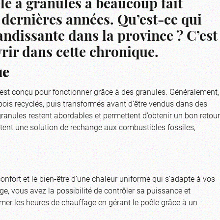
êle à granules a beaucoup fait
s dernières années. Qu’est-ce qui
andissante dans la province ? C’est
rir dans cette chronique.
ue
est conçu pour fonctionner grâce à des granules. Généralement,
bois recyclés, puis transformés avant d’être vendus dans des
granules restent abordables et permettent d’obtenir un bon retour
entent une solution de rechange aux combustibles fossiles,
confort et le bien-être d’une chaleur uniforme qui s’adapte à vos
e, vous avez la possibilité de contrôler sa puissance et
er les heures de chauffage en gérant le poêle grâce à un