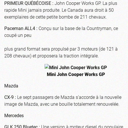
PRIMEUR QUÉBÉCOISE :
John Cooper Works GP. La plus
rapide Mini jamais produite. Le Canada aura droit à 50
exemplaires de cette petite bombe de 211 chevaux.
Paceman ALL4 :
Conçu sur la base de la Countryman, ce
coupé un peu
plus grand format sera propulsé par 3 moteurs (de 121 à
208 chevaux) et proposera la traction intégrale.
Mini John Cooper Works GP
Mazda
CX-9 :
Le sept passagers de Mazda s’accorde à la nouvelle
image de Mazda, avec une bouille totalement renouvelée.
Mercedes
GLK 250 Bluetec :
Une version à moteur diesel du populaire