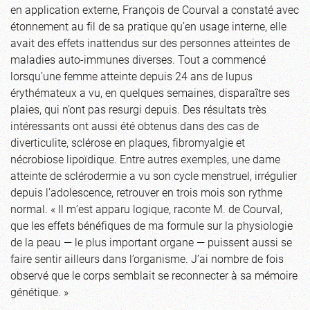
en application externe, François de Courval a constaté avec
étonnement au fil de sa pratique qu’en usage interne, elle
avait des effets inattendus sur des personnes atteintes de
maladies auto-immunes diverses. Tout a commencé
lorsqu’une femme atteinte depuis 24 ans de lupus
érythémateux a vu, en quelques semaines, disparaître ses
plaies, qui n’ont pas resurgi depuis. Des résultats très
intéressants ont aussi été obtenus dans des cas de
diverticulite, sclérose en plaques, fibromyalgie et
nécrobiose lipoïdique. Entre autres exemples, une dame
atteinte de sclérodermie a vu son cycle menstruel, irrégulier
depuis l’adolescence, retrouver en trois mois son rythme
normal. « Il m’est apparu logique, raconte M. de Courval,
que les effets bénéfiques de ma formule sur la physiologie
de la peau — le plus important organe — puissent aussi se
faire sentir ailleurs dans l’organisme. J’ai nombre de fois
observé que le corps semblait se reconnecter à sa mémoire
génétique. »