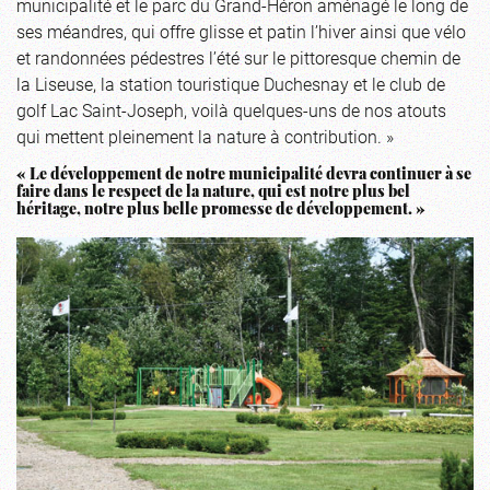
municipalité et le parc du Grand-Héron aménagé le long de
ses méandres, qui offre glisse et patin l’hiver ainsi que vélo
et randonnées pédestres l’été sur le pittoresque chemin de
la Liseuse, la station touristique Duchesnay et le club de
golf Lac Saint-Joseph, voilà quelques-uns de nos atouts
qui mettent pleinement la nature à contribution. »
« Le développement de notre municipalité devra continuer à se
faire dans le respect de la nature, qui est notre plus bel
héritage, notre plus belle promesse de développement. »