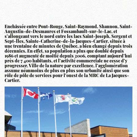
Enchâssée entre Pont-Rouge, Saint-Raymond, Shannon, Saint-
Augustin-de-Desmaures et Fossambault-sur-le-Lac, et
s’allongeant vers le nord entre les lacs Saint-Joseph, Sergent et
Sept-Îles, Sainte-Catherine-de-la-Jacques-Cartier, située à
une trentaine de minutes de Québec, a bien changé depuis trois
décennies. En effet, sa population a plus que doublé depuis
1986 et augmenté de moitié depuis 2006, comptant aujourd’hui
près de 7 400 habitants, et l’activité commerciale ne cesse d’y
progresser. Ville de la nature par excellence, l’agglomération
assume néanmoins de plus en plus son urbanité ainsi que son
rôle de pôle de services pour l’ouest de la MRC de La Jacques-
Cartier.