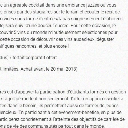
ec un agréable cocktail dans une ambiance jazzée où vous
rises par des stagiaires sur le terrain et écouter le récit de
 4 services sous forme d’entrées/tapas soigneusement élaborées
le, sera suivi d’une douceur sucrée. Pour cette occasion, le
couvrir 5 vins du monde minutieusement sélectionnés pour
cette occasion de découvrir des vins audacieux, déguster
nifiques rencontres, et plus encore !
us) / forfait corporatif offert
t limitées. Achat avant le 20 mai 2013)
res
est d’appuyer la participation d’étudiants formés en gestion
 stages permettent non seulement d’offrir un appui essentiel à
 dans le besoin, ils permettent aussi de former de jeunes
encieux. En participant à cet événement-bénéfice, en plus de
rticiperez concrètement à l’atteinte des objectifs de carrière de
tions de vie des communautés partout dans le monde.