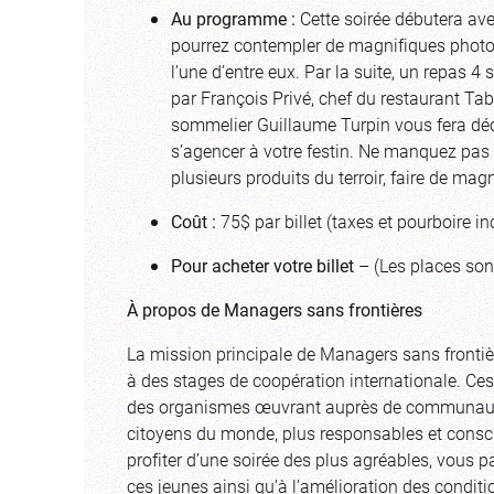
Au programme :
Cette soirée débutera av
pourrez contempler de magnifiques photos p
l’une d’entre eux. Par la suite, un repas
par François Privé, chef du restaurant Tab
sommelier Guillaume Turpin vous fera dé
s’agencer à votre festin. Ne manquez pas 
plusieurs produits du terroir, faire de mag
Coût :
75$ par billet (taxes et pourboire incl
Pour acheter votre billet
– (Les places son
À propos de Managers sans frontières
La mission principale de
Managers sans frontiè
à des stages de coopération internationale. Ces
des organismes œuvrant auprès de communautés
citoyens du monde, plus responsables et consci
profiter d’une soirée des plus agréables, vous pa
ces jeunes ainsi qu’à l’amélioration des condi