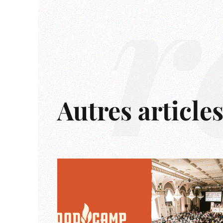
r
Autres article