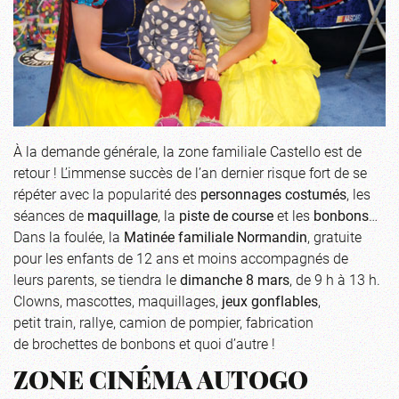
À la demande générale, la zone familiale Castello est de
retour ! L’immense succès de l’an dernier risque fort de se
répéter avec la popularité des
personnages costumés
, les
séances de
maquillage
, la
piste de course
et les
bonbons
…
Dans la foulée, la
Matinée familiale Normandin
, gratuite
pour les enfants de 12 ans et moins accompagnés de
leurs parents, se tiendra le
dimanche 8 mars
, de 9 h à 13 h.
Clowns, mascottes, maquillages,
jeux gonflables
,
petit train, rallye, camion de pompier, fabrication
de brochettes de bonbons et quoi d’autre !
ZONE CINÉMA AUTOGO