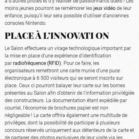
à d’autres pilotes et d’y réaliser de passionnants duels ! Les
moins jeunes pourront se remémorer les
jeux vidéo
de leur
enfance, puisqu’il leur sera possible d’utiliser d’anciennes
consoles Nintendo.
PLACE À L’INNOVATI ON
Le Salon effectuera un virage technologique important par
la mise en place d’une expérience d’identification
par
radiofréquence (RFID)
. Pour ce faire, les
organisateurs remettront une carte munie d’une puce
électronique à 6 500 visiteurs qui se seront inscrits sur
place. Ceux ci pourront balayer leur carte sur les bornes
présentes au Salon afin d’obtenir de l’information privilégiée
des constructeurs. La documentation étant expédiée par
courriel, l’économie de brochures papier est non
négligeable ! La carte offrira également une multitude de
privilèges, dont la possibilité de participer à plusieurs
concours réservés uniquement aux détenteurs de la carte et
de partager des photos exclusives de leur visite via les