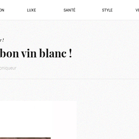
ION
LUXE
SANTÉ
STYLE
V
c !
 bon vin blanc !
roniqueur