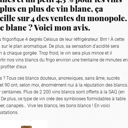
ncs et un petit 4,5 % pour les vins
plus en plus de vin blanc, ça
eille sur 4 des ventes du monopole.
e blanc ? Voici mon avis.
rigorifique 4 degrés Celsius de leur réfrigérateur. Brrr ! À cette
 sur le plan aromatique. De plus, sa sensation d'acidité sera
 à chaque gorgée. Trop froid, le vin sera plus mince et il
tir nos vins blancs du frigo environ une trentaine de minutes en
rofiter d'eux.
s ? Tous ces blancs douteux, anorexiques, sans âme, sucrés
et 90 ont, selon moi, énormément nui à la réputation des blancs
 centaines. Plus de 2 200 vins blancs sont offerts à la SAQ (en
). De plus, ce type de vin crée des symbioses formidables à table.
er, canapés… Vive les blancs, les bons blancs ! En voici
stations.