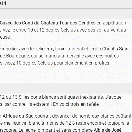
014
Cuvée des Conti du Château Tour des Gendres
en appellation
rvez-le entre 10 et 12 degrés Celsius avec des vol-au-vent au
meuse.
oncilier avec le délicieux, tonic, minéral et tendu
Chablis Saint-
 de Bourgogne, qui se mariera à merveille avec des huîtres
s, visez 10 degrés Celsius pour pleinement en profiter.
12 ou 13 $, les bons blancs sont quasi inexistants. J'avoue
, par contre, ils existent ! En voici trois en rafale.
n Afrique du Sud
pourrait devancer de nombreux blancs coûtant
meilleur vin blanc à moins de 12 $ reste encore et toujours la
scogne. Le jeune, pimpant et sans complexe
Albis de José