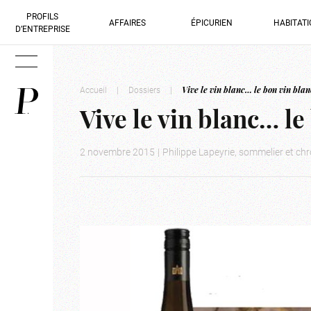
PROFILS
AFFAIRES
ÉPICURIEN
HABITAT
D’ENTREPRISE
Accueil
|
Dossiers
|
Vive le vin blanc… le bon vin blan
Vive le vin blanc… le
2 novembre 2015
|
Philippe Lapeyrie, sommelier et ch