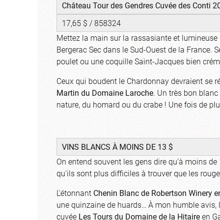
Château Tour des Gendres Cuvée des Conti 2
17,65 $ / 858324
Mettez la main sur la rassasiante et lumineuse
Bergerac Sec dans le Sud-Ouest de la France. Se
poulet ou une coquille Saint-Jacques bien cré
Ceux qui boudent le Chardonnay devraient se réc
Martin du Domaine Laroche
. Un très bon blanc
nature, du homard ou du crabe ! Une fois de plu
VINS BLANCS À MOINS DE 13 $
On entend souvent les gens dire qu'à moins de 
qu'ils sont plus difficiles à trouver que les rouges
L'étonnant
Chenin
Blanc de Robertson Winery e
une quinzaine de huards… À mon humble avis, le 
cuvée
Les Tours du Domaine de la Hitaire
en Ga