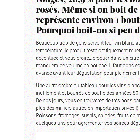
rouges, 26,9 % pour les bla
rosés. Même si on boit de 
représente environ 1 bout
Pourquoi boit-on si peu d
Beaucoup trop de gens servent leur vin blanc au f
température, le produit reste pratiquement muet
accentuée et vous croirez croquer dans un citron
manquera de volume en bouche. Il faut donc sor
avance avant leur dégustation pour pleinement p
Une autre ombre au tableau pour les vins blanc
inutilement et bourrés de soufre des années 80 
De nos jours, vous en trouverez de très bons par
plus des milliers autres en importation privée !
Poissons, fromages, sushis, salades, fruits de m
quelques-uns pour agrémenter vos soirées dégu