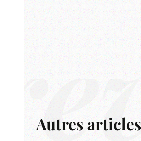
rê
Autres article