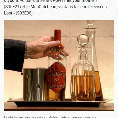
Clyburn
, vu dans la série «
How I met your mother
»
(S05E21) et le
MacCutcheon
, vu dans la série télévisée «
Lost
» (S03E08).
Mais la palme d’or des « fake » whiskies revient au