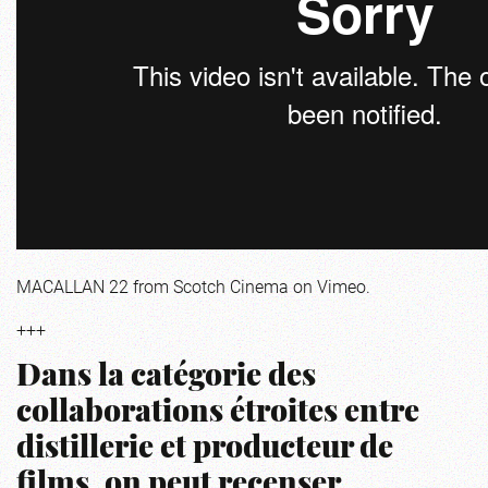
MACALLAN 22
from
Scotch Cinema
on
Vimeo
.
+++
Dans la catégorie des
collaborations étroites entre
distillerie et producteur de
films, on peut recenser