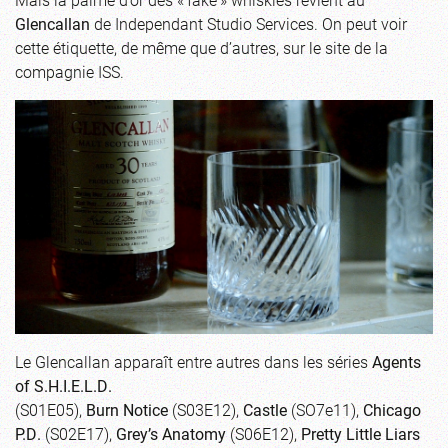
Glencallan
de Independant Studio Services. On peut voir
cette étiquette, de même que d’autres, sur le site de la
compagnie ISS.
Le Glencallan apparaît entre autres dans les séries
Agents
of S.H.I.E.L.D.
(S01E05),
Burn Notice
(S03E12),
Castle
(SO7e11),
Chicago
P.D.
(S02E17),
Grey’s Anatomy
(S06E12),
Pretty Little Liars