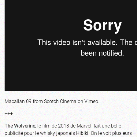
Macallan 09
from
Scotch Cinema
on
Vimeo
.
+++
The Wolverine
, le film de 2013 de Marvel, fait une belle
publicité pour le whisky japonais
Hibiki
. On le voit plusieurs