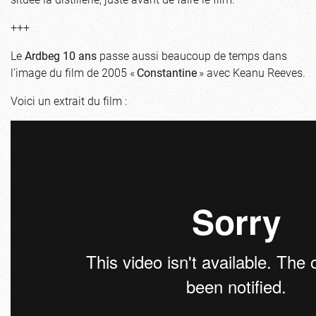
+++
Le
Ardbeg 10 ans
passe aussi beaucoup de temps dans
l’image du film de 2005 «
Constantine
» avec Keanu Reeves.
Voici un extrait du film :