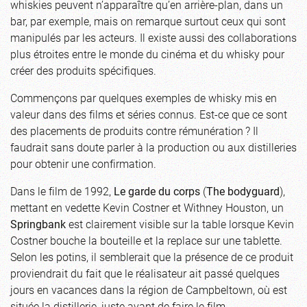
whiskies peuvent n’apparaître qu’en arrière-plan, dans un
bar, par exemple, mais on remarque surtout ceux qui sont
manipulés par les acteurs. Il existe aussi des collaborations
plus étroites entre le monde du cinéma et du whisky pour
créer des produits spécifiques.
Commençons par quelques exemples de whisky mis en
valeur dans des films et séries connus. Est-ce que ce sont
des placements de produits contre rémunération ? Il
faudrait sans doute parler à la production ou aux distilleries
pour obtenir une confirmation.
Dans le film de 1992,
Le garde du corps
(
The bodyguard
),
mettant en vedette Kevin Costner et Withney Houston, un
Springbank
est clairement visible sur la table lorsque Kevin
Costner bouche la bouteille et la replace sur une tablette.
Selon les potins, il semblerait que la présence de ce produit
proviendrait du fait que le réalisateur ait passé quelques
jours en vacances dans la région de Campbeltown, où est
située la distillerie, juste avant de faire le film.