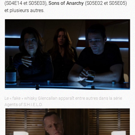
(S04E14 et S05E03),
Sons of Anarchy
(S05E02 et S05E05)
et plusieurs autres.
Le « fake » whisky Glencallan apparaît entre autres dans la série
Agents of S.H.I.E.L.D.