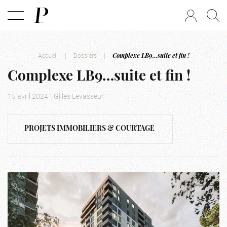
Accueil
|
Dossiers
|
Complexe LB9…suite et fin !
Complexe LB9…suite et fin !
15 avril 2024
|
Gilles Levasseur
PROJETS IMMOBILIERS & COURTAGE