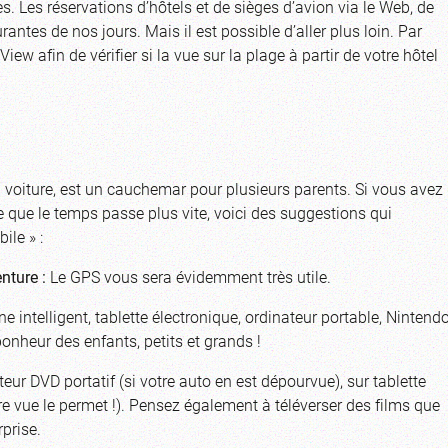
s. Les réservations d’hôtels et de sièges d’avion via le Web, de
antes de nos jours. Mais il est possible d’aller plus loin. Par
ew afin de vérifier si la vue sur la plage à partir de votre hôtel
en voiture, est un cauchemar pour plusieurs parents. Si vous avez
e que le temps passe plus vite, voici des suggestions qui
ile » :
enture :
Le GPS vous sera évidemment très utile.
e intelligent, tablette électronique, ordinateur portable, Nintend
bonheur des enfants, petits et grands !
teur DVD portatif (si votre auto en est dépourvue), sur tablette
re vue le permet !). Pensez également à téléverser des films que
rprise.