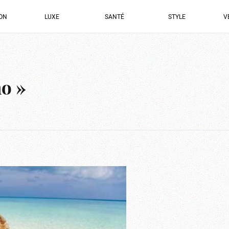
ION
LUXE
SANTÉ
STYLE
V
no »