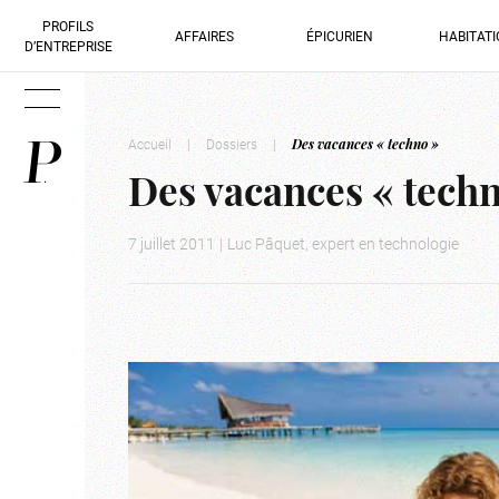
PROFILS
AFFAIRES
ÉPICURIEN
HABITAT
D’ENTREPRISE
Accueil
|
Dossiers
|
Des vacances « techno »
Des vacances « tech
7 juillet 2011
|
Luc Pâquet, expert en technologie