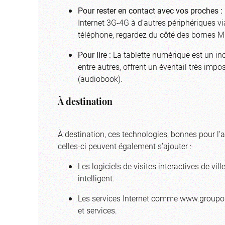
Pour rester en contact avec vos proches :
Internet 3G-4G à d’autres périphériques via
téléphone, regardez du côté des bornes MIFI
Pour lire :
La tablette numérique est un in
entre autres, offrent un éventail très im
(audiobook).
À destination
À destination, ces technologies, bonnes pour l’au
celles-ci peuvent également s’ajouter :
Les logiciels de visites interactives de vi
intelligent.
Les services Internet comme www.groupon.
et services.