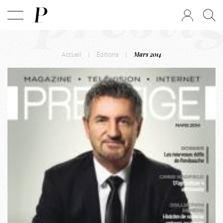
presti
Accueil
|
Éditions
|
Mars 2014