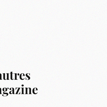
autres
agazine