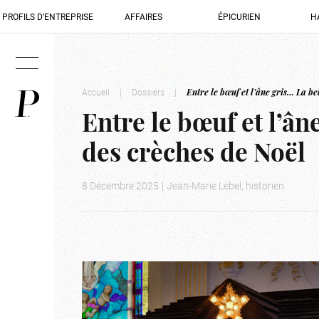
PROFILS D’ENTREPRISE
AFFAIRES
ÉPICURIEN
H
Accueil
|
Dossiers
|
Entre le bœuf et l’âne gris… La b
Entre le bœuf et l’â
des crèches de Noël
8 Décembre 2025
|
Jean-Marie Lebel, historien