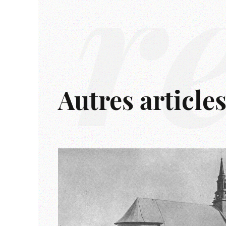
r
Autres article