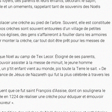
oyers, des parents et leurs enfants, décorant le sapin,
lle et un ornements, rappelant tant de souvenirs des Noëls
cer une crèche au pied de l’arbre. Souvent, elle est constituée
nos crèches sont souvent entourées d’un village de petites
s églises, des gens s’affaireront à fouiller dans les armoires
ur monter la crèche, car tout doit être prêt pour les messes de
gue
Noël au camp
de Tex Lecor. Éloigné de ses parents,
pouvoir assister à la messe de minuit, le jeune homme
 un p’tit enfant vient au monde, pis toute la Terre le sait. » De
ance de Jésus de Nazareth qui fut la plus célébrée à travers les
uent que ce fut saint François d’Assise, dont on soulignera le
dée en 1224 de réaliser une crèche pour éduquer et émouvoir
auveur ».