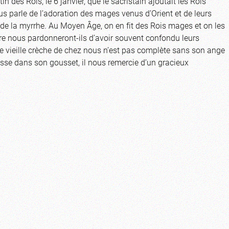
n des Rois, le 6 janvier, que le sacristain ajoutait les Rois
us parle de l’adoration des mages venus d’Orient et de leurs
et de la myrrhe. Au Moyen Âge, on en fit des Rois mages et on les
tre nous pardonneront-ils d’avoir souvent confondu leurs
vieille crèche de chez nous n’est pas complète sans son ange
isse dans son gousset, il nous remercie d’un gracieux