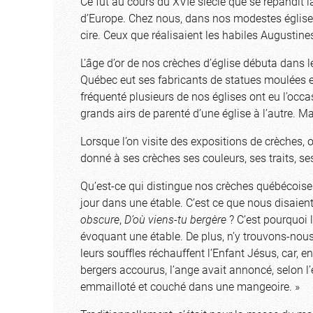
Ce fut au cours du XVIe siècle que se répandit l
d’Europe. Chez nous, dans nos modestes églises
cire. Ceux que réalisaient les habiles Augustine
L’âge d’or de nos crèches d’église débuta dans 
Québec eut ses fabricants de statues moulées e
fréquenté plusieurs de nos églises ont eu l’oc
grands airs de parenté d’une église à l’autre. Ma
Lorsque l’on visite des expositions de crèches,
donné à ses crèches ses couleurs, ses traits, ses
Qu’est-ce qui distingue nos crèches québécoises ?
jour dans une étable. C’est ce que nous disaie
obscure
,
D’où viens-tu bergère
? C’est pourquoi
évoquant une étable. De plus, n’y trouvons-nous 
leurs souffles réchauffent l’Enfant Jésus, car, e
bergers accourus, l’ange avait annoncé, selon l
emmailloté et couché dans une mangeoire. »