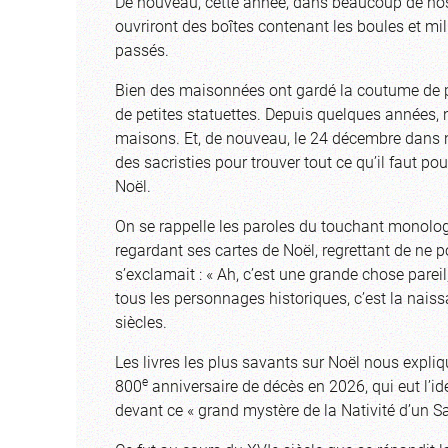
De nouveau, cette année, dans beaucoup de nos f
ouvriront des boîtes contenant les boules et mi
passés.
Bien des maisonnées ont gardé la coutume de pla
de petites statuettes. Depuis quelques années, 
maisons. Et, de nouveau, le 24 décembre dans no
des sacristies pour trouver tout ce qu’il faut po
Noël.
On se rappelle les paroles du touchant monolo
regardant ses cartes de Noël, regrettant de ne 
s’exclamait : « Ah, c’est une grande chose pareil,
tous les personnages historiques, c’est la naiss
siècles.
Les livres les plus savants sur Noël nous expliq
e
800
anniversaire de décès en 2026, qui eut l’i
devant ce « grand mystère de la Nativité d’un S