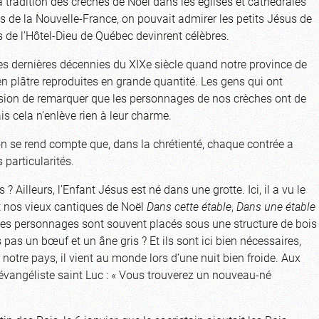
a tradition des crèches de Noël dans les églises et cathédrales
 de la Nouvelle-France, on pouvait admirer les petits Jésus de
s de l’Hôtel-Dieu de Québec devinrent célèbres.
les dernières décennies du XIXe siècle quand notre province de
n plâtre reproduites en grande quantité. Les gens qui ont
casion de remarquer que les personnages de nos crèches ont de
is cela n’enlève rien à leur charme.
 on se rend compte que, dans la chrétienté, chaque contrée a
 particularités.
 Ailleurs, l’Enfant Jésus est né dans une grotte. Ici, il a vu le
nt nos vieux cantiques de Noël
Dans cette étable
,
Dans une étable
 les personnages sont souvent placés sous une structure de bois
pas un bœuf et un âne gris ? Et ils sont ici bien nécessaires,
n notre pays, il vient au monde lors d’une nuit bien froide. Aux
’évangéliste saint Luc : « Vous trouverez un nouveau-né