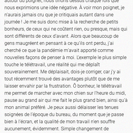
autour du poignet, nous tirions dessus chaque fois que
nous exprimions une idée négative. À voir mon poignet, je
n’aurais jamais cru que je critiquais autant dans une
journée ! Je me suis donc mise à la recherche de petits
bonheurs, de ceux qui ne coûtent rien, ou presque, mais qui
sont différents de ceux d’avant. Alors que beaucoup de
gens maugréent en pensant à ce qu’ils ont perdu, j’ai
cherché ce que la pandémie m’avait apporté comme
nouvelles façons de penser à moi. L’exemple le plus simple
touche le télétravail, une réalité qui me déplaît
souverainement. Me déplaisait, dois-je corriger, car j’y ai
tout récemment trouvé des avantages plutôt que de me
laisser envahir par la frustration. Ô bonheur, le télétravail
me permet de marcher avec mon chien sur l’heure du midi,
pause au grand air qui me fait le plus grand bien, ainsi qu’à
mon animal préféré. Je peux aussi délaisser les tenues
soignées de l’époque du bureau, du moment que je passe
bien à l’écran, et la qualité de mon travail n’en souffre
aucunement, évidemment. Simple changement de