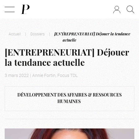
Accueil
|
Dossiers
|
[ENTREPRENEURIAT] Déjouer la tendance
actuelle
[ENTREPRENEURIAT] Déjouer
la tendance actuelle
3 mars 2022
|
Annie Fortin, Focus TDL
DÉVELOPPEMENT DES AFFAIRES & RESSOURCES
HUMAINES