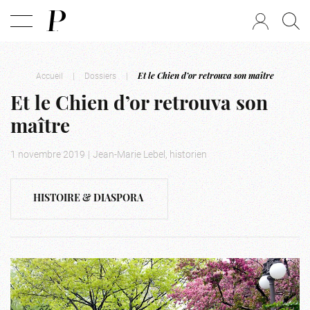
Accueil
|
Dossiers
|
Et le Chien d’or retrouva son maître
Et le Chien d’or retrouva son
maître
1 novembre 2019
|
Jean-Marie Lebel, historien
HISTOIRE & DIASPORA