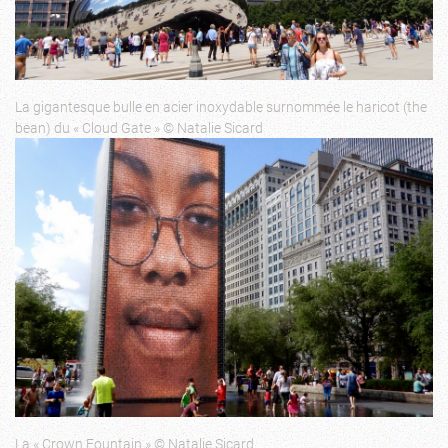
La gigantesque bulle en acier inoxydable surnommée le haricot (the
bean) du « Cloud Gate » © Natalie Sicard
La « Crown Fountain » © Natalie Sicard