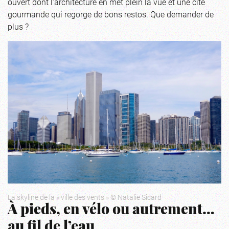
ouvert dont l’architecture en met plein la vue et une cité
gourmande qui regorge de bons restos. Que demander de
plus ?
La skyline de la « ville des vents » © Natalie Sicard
À pieds, en vélo ou autrement…
au fil de l’eau