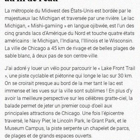
La métropole du Midwest des États-Unis est bordée par le
majestueux lac Michigan et traversée par une rivière. Le lac
Michigan, « Mishi-gamiing » en langue ojibwée, est l’un des
cinq grands lacs d’Amérique du Nord et touche quatre états
américains : le Michigan, l’Indiana, l’Illinois et le Wisconsin.
La ville de Chicago a 45 km de rivage et de belles plages de
sable blanc, à deux pas de son centre-ville.
J’ai adoré y louer un vélo pour parcourir le « Lake Front Trail
», une piste cyclable et piétonne qui longe le lac sur 30 km.
On se croirait presque au bord de la mer tant le lac est
immense et les vues sur la ville sont sublimes ! En plus d’y
avoir la meilleure perspective sur les célèbres gratte-ciel, la
balade permet de jeter un premier coup d’oeil aux
principales attractions de Chicago. Une fois l’épicentre
traversé, le Navy Pier, le Lincoln Park, le Grant Park, et le
Museum Campus, la piste serpente un chapelet de parcs,
de plages et de grands espaces ouverts.