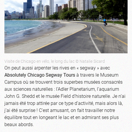
Visite de Chicago en vélo, le long du lac © Natalie Sicard
On peut aussi arpenter les rives en « segway » avec
Absolutely Chicago Segway Tours
à travers le Museum
Campus où se trouvent trois superbes musées consacrés
aux sciences naturelles : l’Adler Planetarium, l’aquarium
John G. Shedd et le musée Field d’histoire naturelle. Je n’ai
jamais été trop attirée par ce type d’activité, mais alors là,
j’ai été surprise ! C’est amusant, on fait travailler notre
équilibre tout en longeant le lac et en admirant ses plus
beaux abords.