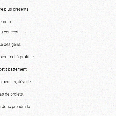
ore plus présents
eurs. »
au concept
ce des gens.
ion met à profit le
 petit battement
ement… », dévoile
s de projets.
ui donc prendra la