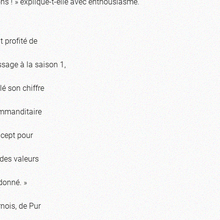
ons ! » explique-t-elle avec enthousiasme.
t profité de
sage à la saison 1,
é son chiffre
ommanditaire
ncept pour
 des valeurs
 donné. »
nois, de Pur