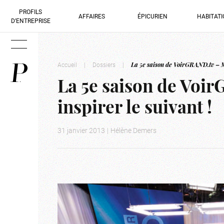
PROFILS
AFFAIRES
ÉPICURIEN
HABITAT
D’ENTREPRISE
Accueil
|
Dossiers
|
La 5e saison de VoirGRAND.tv – Mi
La 5e saison de Voir
inspirer le suivant !
31 janvier 2013
|
Hélène Demers