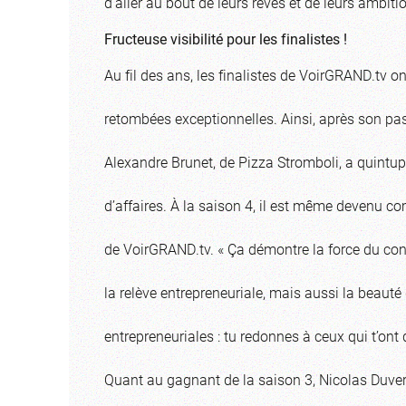
d’aller au bout de leurs rêves et de leurs ambiti
Fructeuse visibilité pour les finalistes !
Au fil des ans, les finalistes de VoirGRAND.tv on
retombées exceptionnelles. Ainsi, après son pas
Alexandre Brunet, de Pizza Stromboli, a quintupl
d’affaires. À la saison 4, il est même devenu c
de VoirGRAND.tv. « Ça démontre la force du co
la relève entrepreneuriale, mais aussi la beauté
entrepreneuriales : tu redonnes à ceux qui t’ont
Quant au gagnant de la saison 3, Nicolas Duver