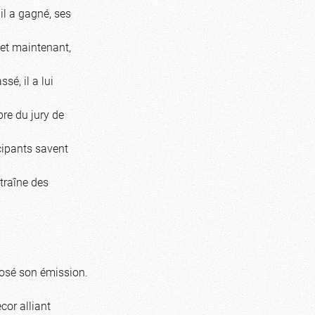
il a gagné, ses
 et maintenant,
ssé, il a lui
re du jury de
icipants savent
ntraîne des
osé son émission.
cor alliant