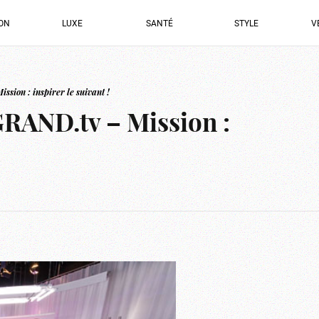
ION
LUXE
SANTÉ
STYLE
V
ssion : inspirer le suivant !
GRAND.tv – Mission :