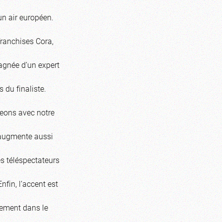
un air européen.
franchises Cora,
agnée d’un expert
du finaliste.
eons avec notre
v augmente aussi
s téléspectateurs
nfin, l’accent est
tement dans le