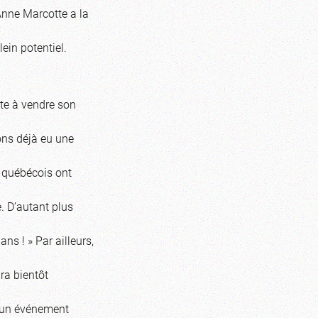
Anne Marcotte a la
ein potentiel.
ête à vendre son
ons déjà eu une
 québécois ont
e. D’autant plus
ans ! » Par ailleurs,
ra bientôt
r un événement