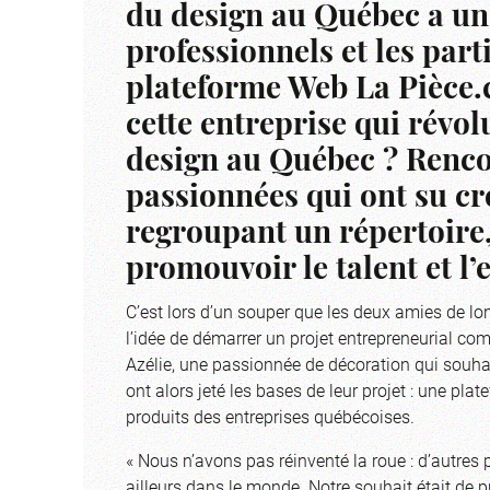
du design au Québec a un
professionnels et les part
plateforme Web La Pièce.c
cette entreprise qui révol
design au Québec ? Renco
passionnées qui ont su cr
regroupant un répertoire,
promouvoir le talent et l’e
C’est lors d’un souper que les deux amies de lo
l’idée de démarrer un projet entrepreneurial com
Azélie, une passionnée de décoration qui souhai
ont alors jeté les bases de leur projet : une plat
produits des entreprises québécoises.
« Nous n’avons pas réinventé la roue : d’autres 
ailleurs dans le monde. Notre souhait était de 