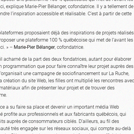
ici, explique Marie-Pier Bélanger, cofondatrice. Il y a tellement de
re l’inspiration accessible et réalisable. C’est à partir de cette
plateformes proposaient déjà des inspirations de projets réalisés
proposer une plateforme 100 % québécoise qui met de l’avant les
ici. » –
Marie-Pier Bélanger
, cofondatrice.
ail acharné de la part des deux fondatrices, autant pour élaborer
 programmation que pour faire connaître leur projet auprès des
 s’organisait une campagne de sociofinancement sur La Ruche,
a création du site Web, les filles ont multiplié les rencontres ave
matériaux afin de présenter leur projet et de trouver des
rme.
èce a su faire sa place et devenir un important média Web
té profite aux professionnels et aux fabricants québécois, qui
uits auprès de consommateurs ciblés. D’ailleurs, au fil des
nauté très engagée sur les réseaux sociaux, qui compte au-delà