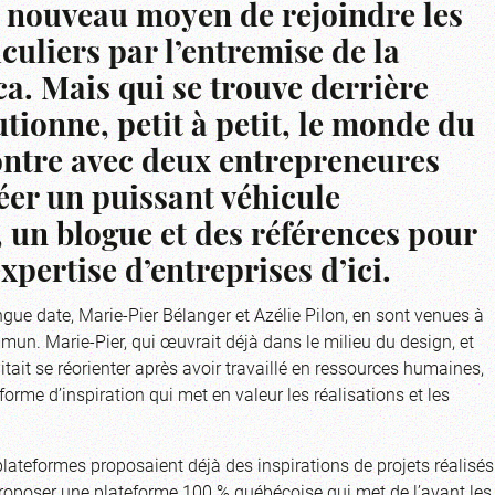
 nouveau moyen de rejoindre les
iculiers par l’entremise de la
a. Mais qui se trouve derrière
utionne, petit à petit, le monde du
ntre avec deux entrepreneures
éer un puissant véhicule
 un blogue et des références pour
xpertise d’entreprises d’ici.
ngue date, Marie-Pier Bélanger et Azélie Pilon, en sont venues à
mun. Marie-Pier, qui œuvrait déjà dans le milieu du design, et
tait se réorienter après avoir travaillé en ressources humaines,
eforme d’inspiration qui met en valeur les réalisations et les
plateformes proposaient déjà des inspirations de projets réalisés
proposer une plateforme 100 % québécoise qui met de l’avant les