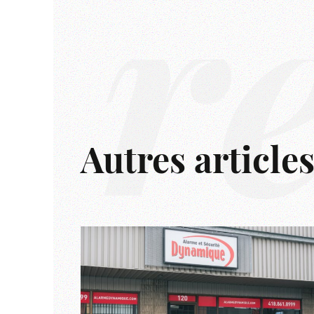
r
Autres article