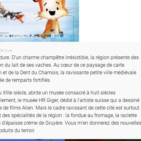
10e Ave
dure. D’un charme champêtre irrésistible, la région présente des
ion du lait de ses vaches. Au cœur de ce paysage de carte
et de la Dent du Chamois, la ravissante petite ville médiévale
e de remparts fortifiés.
XIIIe siècle, abrite un musée consacré à huit siècles
galement, le musée HR Giger, dédié à l’artiste suisse qui a dessiné
 de films Alien. Mais le cadre ravissant de cette cité est surtout
es spécialités de la région : la fondue au fromage, la raclette
es d’épaisse crème de Gruyère. Vous m’en donnerez des nouvelle
duits du terroir.