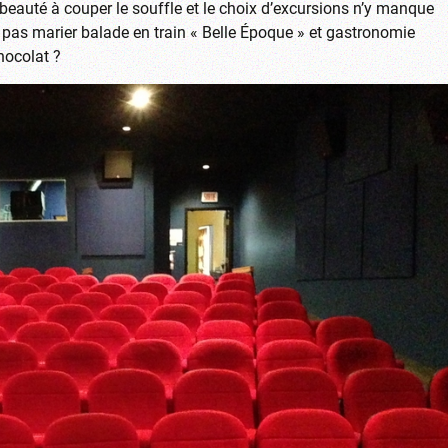
auté à couper le souffle et le choix d’excursions n’y manque
e pas marier balade en train « Belle Époque » et gastronomie
hocolat ?