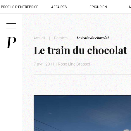
PROFILS D’ENTREPRISE
AFFAIRES
ÉPICURIEN
H
Accueil
|
Dossiers
|
Le train du chocolat
Le train du chocolat
7 avril 2011
|
Rose-Line Brasset