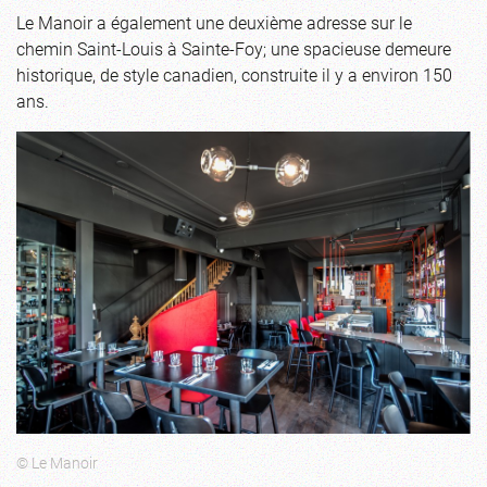
Le Manoir a également une deuxième adresse sur le
chemin Saint-Louis à Sainte-Foy; une spacieuse demeure
historique, de style canadien, construite il y a environ 150
ans.
© Le Manoir