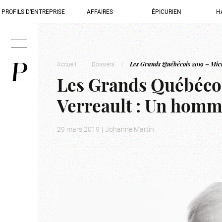
PROFILS D’ENTREPRISE
AFFAIRES
ÉPICURIEN
H
Accueil
|
Dossiers
|
Les Grands Québécois 2019 – Mic
Les Grands Québécoi
Verreault : Un homm
29 mars 2019
|
Johanne Martin