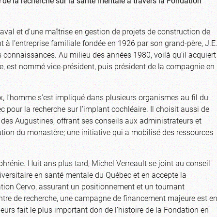
 de la recherche sur la santé mentale à travers la Fondation
Laval et d’une maîtrise en gestion de projets de construction de
nt à l’entreprise familiale fondée en 1926 par son grand-père, J.E
les connaissances. Au milieu des années 1980, voilà qu’il acquiert
te, est nommé vice-président, puis président de la compagnie en
ix, l’homme s’est impliqué dans plusieurs organismes au fil du
pour la recherche sur l’implant cochléaire. Il choisit aussi de
l des Augustines, offrant ses conseils aux administrateurs et
ation du monastère; une initiative qui a mobilisé des ressources
hrénie. Huit ans plus tard, Michel Verreault se joint au conseil
niversitaire en santé mentale du Québec et en accepte la
ation Cervo, assurant un positionnement et un tournant
centre de recherche, une campagne de financement majeure est e
leurs fait le plus important don de l’histoire de la Fondation en