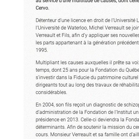
au service d’une multitude de causes, dont celle
Cervo.
Détenteur d’une licence en droit de l’Université 
l’Université de Waterloo, Michel Verreault se joi
Verreault et Fils, afin d’y appliquer ses nouvel
les parts appartenant à la génération précéden
1995.
Multipliant les causes auxquelles il prête sa vo
temps, dont 25 ans pour la Fondation du Québec 
s’investir dans la Fiducie du patrimoine culture
dirigeants tout au long des travaux de réhabilit
considérables.
En 2004, son fils reçoit un diagnostic de schizop
d’administration de la Fondation de l’Institut u
présidence en 2013. Celle-ci deviendra la Fond
déterminants. Afin de soutenir la mission du 
cours. Monsieur Verreault et sa famille ont d’ail