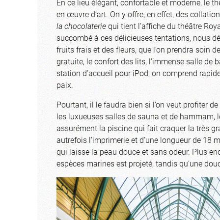
En ce lieu élégant, confortable et moderne, le t
en œuvre d’art. On y offre, en effet, des collat
la chocolaterie
qui tient l’affiche du théâtre Ro
succombé à ces délicieuses tentations, nous d
fruits frais et des fleurs, que l’on prendra soin 
gratuite, le confort des lits, l’immense salle de 
station d’accueil pour iPod, on comprend rapidem
paix.
Pourtant, il le faudra bien si l’on veut profiter 
les luxueuses salles de sauna et de hammam, le
assurément la piscine qui fait craquer la très gr
autrefois l’imprimerie et d’une longueur de 18 mè
qui laisse la peau douce et sans odeur. Plus en
espèces marines est projeté, tandis qu’une douce