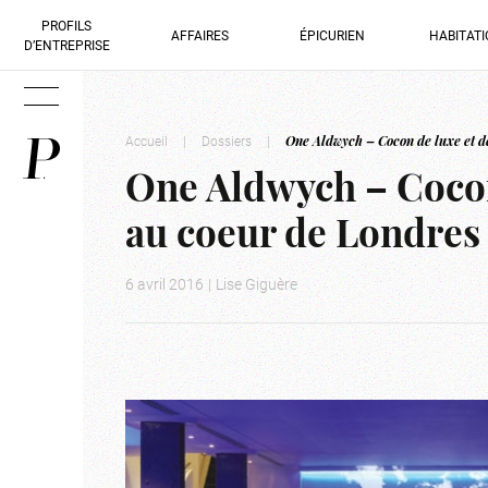
PROFILS
AFFAIRES
ÉPICURIEN
HABITAT
D’ENTREPRISE
Accueil
|
Dossiers
|
One Aldwych – Cocon de luxe et d
One Aldwych – Cocon
au coeur de Londres
6 avril 2016
|
Lise Giguère