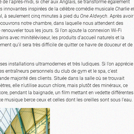
hé de l’après-midi, si cher aux Anglais, se transforme également
ions innovantes inspirées de la célèbre comédie musicale
Charlie e
yal, à seulement cinq minutes à pied du
One Aldwych
. Après avoir
écouvrons notre chambre, dans laquelle nous attendent des
de renouveler tous les jours. Si l’on ajoute la connexion Wi-Fi
bains avec minitéléviseur, les produits d’accueil naturels et la
ent qu’il sera très difficile de quitter ce havre de douceur et de
de ses installations ultramodernes et très ludiques. Si l’on apprécie
s entraîneurs personnels du club de gym et le spa, c’est
ande majorité des clients. Située dans la salle où se trouvait
tres, elle n’utilise aucun chlore, mais plutôt des minéraux, ce
core, pendant la baignade, un film mettant en vedette différentes
 musique berce ceux et celles dont les oreilles sont sous l’eau.