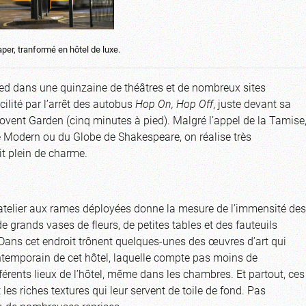
er, tranformé en hôtel de luxe.
pied dans une quinzaine de théâtres et de nombreux sites
cilité par l’arrêt des autobus
Hop On, Hop Off
, juste devant sa
Covent Garden (cinq minutes à pied). Malgré l’appel de la Tamise
e Modern ou du Globe de Shakespeare, on réalise très
oit plein de charme.
batelier aux rames déployées donne la mesure de l’immensité des
e grands vases de fleurs, de petites tables et des fauteuils
Dans cet endroit trônent quelques-unes des œuvres d’art qui
ontemporain de cet hôtel, laquelle compte pas moins de
férents lieux de l’hôtel, même dans les chambres. Et partout, ces
les riches textures qui leur servent de toile de fond. Pas