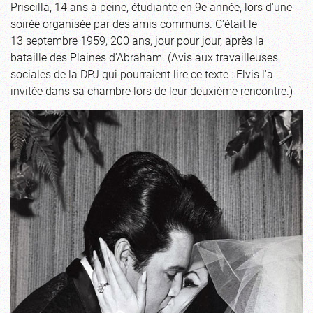
Priscilla, 14 ans à peine, étudiante en 9e année, lors d'une
soirée organisée par des amis communs. C'était le
13 septembre 1959, 200 ans, jour pour jour, après la
bataille des Plaines d'Abraham. (Avis aux travailleuses
sociales de la DPJ qui pourraient lire ce texte : Elvis l'a
invitée dans sa chambre lors de leur deuxième rencontre.)