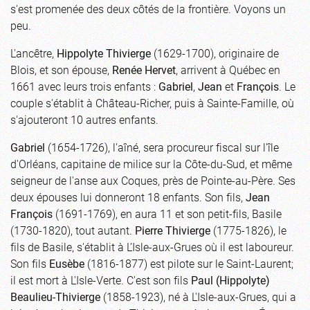
s'est promenée des deux côtés de la frontière. Voyons un
peu.
L'ancêtre,
Hippolyte Thivierge
(1629-1700), originaire de
Blois, et son épouse,
Renée Hervet
, arrivent à Québec en
1661 avec leurs trois enfants :
Gabriel
,
Jean
et
François
. Le
couple s'établit à Château-Richer, puis à Sainte-Famille, où
s'ajouteront 10 autres enfants.
Gabriel
(1654-1726), l'aîné, sera procureur fiscal sur l'île
d'Orléans, capitaine de milice sur la Côte-du-Sud, et même
seigneur de l'anse aux Coques, près de Pointe-au-Père. Ses
deux épouses lui donneront 18 enfants. Son fils,
Jean
François
(1691-1769), en aura 11 et son petit-fils, Basile
(1730-1820), tout autant.
Pierre Thivierge
(1775-1826), le
fils de Basile, s'établit à L’Isle-aux-Grues où il est laboureur.
Son fils
Eusèbe
(1816-1877) est pilote sur le Saint-Laurent;
il est mort à L'Isle-Verte. C'est son fils
Paul (Hippolyte)
Beaulieu-Thivierge
(1858-1923), né à L'Isle-aux-Grues, qui a