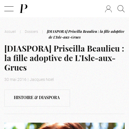
Accueil
|
Dossiers
|
[DIASPORA] Priscilla Beaulieu : la fille adoptive
de L’Isle-aux-Grues
[DIASPORA] Priscilla Beaulieu :
la fille adoptive de L’Isle-aux-
Grues
30 mai 2016
|
Jacques Noël
HISTOIRE & DIASPORA