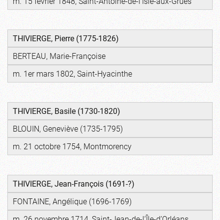
m. 15 février 1848, Saint-Antoine-de-l'Isle-aux-Grues
THIVIERGE, Pierre (1775-1826)
BERTEAU, Marie-Françoise
m. 1er mars 1802, Saint-Hyacinthe
THIVIERGE, Basile (1730-1820)
BLOUIN, Geneviève (1735-1795)
m. 21 octobre 1754, Montmorency
THIVIERGE, Jean-François (1691-?)
FONTAINE, Angélique (1696-1769)
m. 26 novembre 1714, Saint-Jean-de-l’Île-d’Orléans