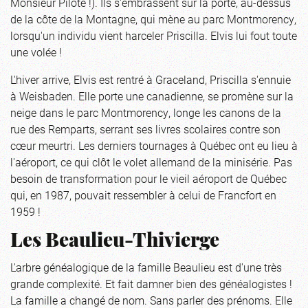
Monsieur Pilote !). Ils s'embrassent sur la porte, au-dessus
de la côte de la Montagne, qui mène au parc Montmorency,
lorsqu'un individu vient harceler Priscilla. Elvis lui fout toute
une volée !
L'hiver arrive, Elvis est rentré à Graceland, Priscilla s'ennuie
à Weisbaden. Elle porte une canadienne, se promène sur la
neige dans le parc Montmorency, longe les canons de la
rue des Remparts, serrant ses livres scolaires contre son
cœur meurtri. Les derniers tournages à Québec ont eu lieu à
l'aéroport, ce qui clôt le volet allemand de la minisérie. Pas
besoin de transformation pour le vieil aéroport de Québec
qui, en 1987, pouvait ressembler à celui de Francfort en
1959 !
Les Beaulieu-Thivierge
L'arbre généalogique de la famille Beaulieu est d'une très
grande complexité. Et fait damner bien des généalogistes !
La famille a changé de nom. Sans parler des prénoms. Elle