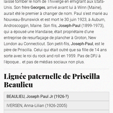
laissé tomber le nom de Thivierge en émigrant aux États-
Unis. Son frère
Georges
, arrivé avant lui à Winn (Maine),
aurait été le premier à changer de nom. Paul s'est marié au
Nouveau-Brunswick et est mort le 30 juin 1923, à Auburn,
Androscoggin, Maine. Son fils,
Joseph-Paul
(1899-1973),
qui a épousé une Irlandaise, était propriétaire d'une
entreprise de resurfaçage de plancher à Groton, New
London au Connecticut. Son petit-fils,
Joseph-Paul
, est le
père de Priscilla. Celui qui était outré que sa fille de 14 ans
sorte avec le roi du rock and roll en 1959. Pas de DPJ à
l'époque… et pas de médias sociaux non plus.
Lignée paternelle de Priscilla
Beaulieu
BEAULIEU, Joseph Paul Jr (1926-?)
IVERSEN, Anna-Lilian (1926-2005)