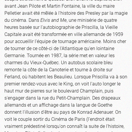
avant Jean Pilote et Martin Fontaine, la ville du maire
Pelletier avait été mêlée à l'histoire des Presley par la magie
du cinéma. Dans
Elvis and Me
, une minisérie de quatre
heures basée sur l'autobiographie de Priscilla, la Vieille
Capitale avait été transformée en ville allemande de 1959
pour accueillir l'équipe de tournage américaine. Moins cher
de tourner de ce côté-ci de l'Atlantique qu'en lointaine
Germanie. Tournée en 1987, la série met en valeur les
charmes du Vieux-Québec. Un autobus scolaire bleu
remonte la côte de la Canoterie et tourne à droite sur
Ferland, où habitent les Beaulieu. Lorsque Priscilla va à son
premier rendez-vous avec le King, on voit l'auto longer le
haut mur de pierres sur le boulevard Champlain, puis
s'engager dans la rue du Petit-Champlain. Des drapeaux
allemands et un affichage dans la langue de Goethe
donnent l'illusion d'être au pays de Konrad Adenauer. On
voit le couple sortir du Cinéma de Paris (l'endroit était
vraiment prédestiné lorsqu'on connaît la suite de l'histoire,