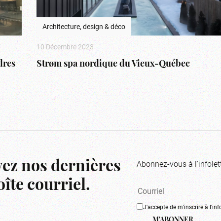
Architecture, design & déco
10 Décembre 2023
dres
Strøm spa nordique du Vieux-Québec
Abonnez-vous à l'infolet
ez nos dernières
îte courriel.
J'accepte de m'inscrire à l'inf
M'ABONNER