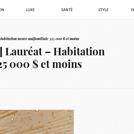
ION
LUXE
SANTÉ
STYLE
V
bitation neuve unifamiliale 325 000 $ et moins
 Lauréat – Habitation
25 000 $ et moins