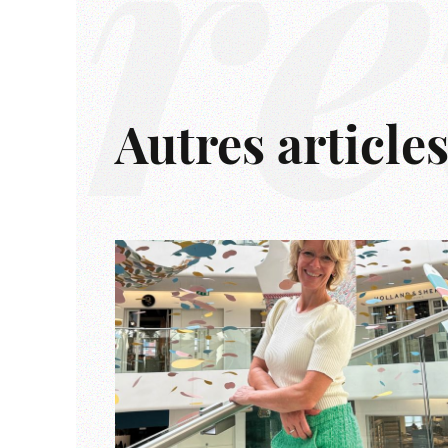
rê
Autres article