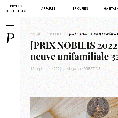
PROFILS
AFFAIRES
ÉPICURIEN
HABITAT
D’ENTREPRISE
Accueil
|
Dossiers
|
[PRIX NOBILIS 2022] Lauréat – Ha
[PRIX NOBILIS 2022]
neuve unifamiliale 3
16 septembre 2022
|
- Magazine PRESTIGE -