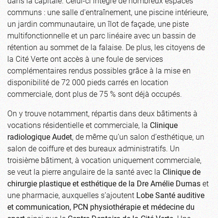
dans la capitale. Celui-ci intègre de nombreux espaces
communs : une salle d'entraînement, une piscine intérieure,
un jardin communautaire, un îlot de façade, une piste
multifonctionnelle et un parc linéaire avec un bassin de
rétention au sommet de la falaise. De plus, les citoyens de
la Cité Verte ont accès à une foule de services
complémentaires rendus possibles grâce à la mise en
disponibilité de 72 000 pieds carrés en location
commerciale, dont plus de 75 % sont déjà occupés.
On y trouve notamment, répartis dans deux bâtiments à
vocations résidentielle et commerciale, la
Clinique
radiologique Audet
, de même qu’un salon d’esthétique, un
salon de coiffure et des bureaux administratifs. Un
troisième bâtiment, à vocation uniquement commerciale,
se veut la pierre angulaire de la santé avec la
Clinique de
chirurgie plastique et
esthétique de la Dre Amélie Dumas
et
une pharmacie, auxquelles s’ajoutent
Lobe Santé auditive
et communication
,
PCN
physiothérapie et médecine du