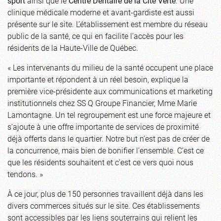
sport
ainsi que le
Centre Dentaire de la Cité Verte
. Une
clinique médicale moderne et avant-gardiste est aussi
présente sur le site. L’établissement est membre du réseau
public de la santé, ce qui en facilite l’accès pour les
résidents de la Haute-Ville de Québec.
« Les intervenants du milieu de la santé occupent une place
importante et répondent à un réel besoin, explique la
première vice-présidente aux communications et marketing
institutionnels chez SS Q Groupe Financier, Mme Marie
Lamontagne. Un tel regroupement est une force majeure et
s’ajoute à une offre importante de services de proximité
déjà offerts dans le quartier. Notre but n’est pas de créer de
la concurrence, mais bien de bonifier l’ensemble. C’est ce
que les résidents souhaitent et c’est ce vers quoi nous
tendons. »
À ce jour, plus de 150 personnes travaillent déjà dans les
divers commerces situés sur le site. Ces établissements
sont accessibles par les liens souterrains qui relient les