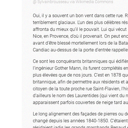
@ Sylvainbrousseau via Wikimedia Commons
Oui, il y a souvent un bon vent dans cette rue. Ri
terriblement glaciaux. L’un des plus célèbres r
affronta du mieux qu’il le pouvait. Lui qui vécut 
Nice, en Provence, d’où il provenait. On peut 
avant d’être blessé mortellement lors de la Bat
Candiac au-dessus de la porte d’entrée rappell
Ce sont les conquérants britanniques qui édifiè
l’ingénieur Gother Mann, ils furent complétés en
plus élevées que de nos jours. C’est en 1878 que
britannique, afin de permettre aux résidents et 
citoyen de la toute proche rue Saint-Flavien, l’
d’ailleurs le nom des Laurentides (qui vient du
apparaissent parfois couvertes de neige tard a
Le long alignement des façades de pierres ou d
changé depuis les années 1840-1850. C’étaient 
résidaient jadis les grands marchands Renaud 