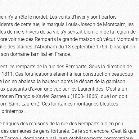
en n’y arrête le nordet. Les vents d’hiver y sont parfois
ésidents de cette rue, le marquis Louis-Joseph de Montcalm, les
les derniers hivers de sa vie s’y sentait bien loin de la région de
encore voir rue des Remparts la grande maison où vécut Montcalm
aille des plaines d’Abraham du 13 septembre 1759. L’inscription
e son domaine familial en France.
rent les remparts de la rue des Remparts. Sous la direction de
 1811. Ces fortifications étaient à leur construction beaucoup
 l’on en abaissa la hauteur, après le départ de la garnison
aux passants d’avoir une vue sur les Laurentides. C’est à un
historien François-Xavier Garneau (1800- 1866), que l’on doit
 nom Saint-Laurent). Ces lointaines montagnes bleutées
u printemps.
e briques des maisons de la rue des Remparts a bien peu
des demeures de gens fortunés. Ce le sont encore. C’est là que
et Terreau, dominant ainsi leurs établissements commerciaux