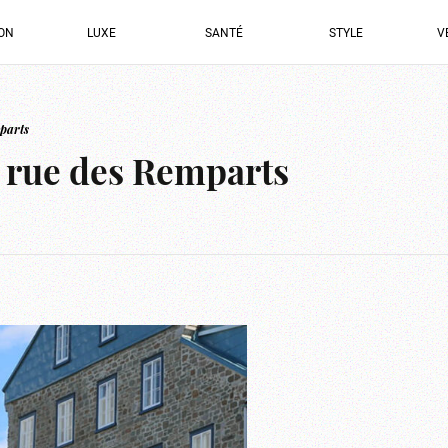
ION
LUXE
SANTÉ
STYLE
V
mparts
s rue des Remparts