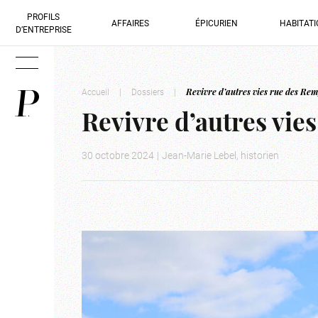
PROFILS
AFFAIRES
ÉPICURIEN
HABITAT
D’ENTREPRISE
Accueil
|
Dossiers
|
Revivre d’autres vies rue des Re
Revivre d’autres vie
30 octobre 2024
|
Jean-Marie Lebel, historien