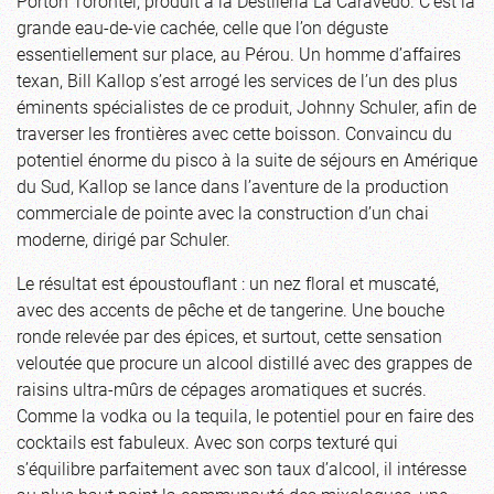
Porton Torontel, produit à la Destileria La Caravedo. C’est la
grande eau-de-vie cachée, celle que l’on déguste
essentiellement sur place, au Pérou. Un homme d’affaires
texan, Bill Kallop s’est arrogé les services de l’un des plus
éminents spécialistes de ce produit, Johnny Schuler, afin de
traverser les frontières avec cette boisson. Convaincu du
potentiel énorme du pisco à la suite de séjours en Amérique
du Sud, Kallop se lance dans l’aventure de la production
commerciale de pointe avec la construction d’un chai
moderne, dirigé par Schuler.
Le résultat est époustouflant : un nez floral et muscaté,
avec des accents de pêche et de tangerine. Une bouche
ronde relevée par des épices, et surtout, cette sensation
veloutée que procure un alcool distillé avec des grappes de
raisins ultra-mûrs de cépages aromatiques et sucrés.
Comme la vodka ou la tequila, le potentiel pour en faire des
cocktails est fabuleux. Avec son corps texturé qui
s’équilibre parfaitement avec son taux d’alcool, il intéresse