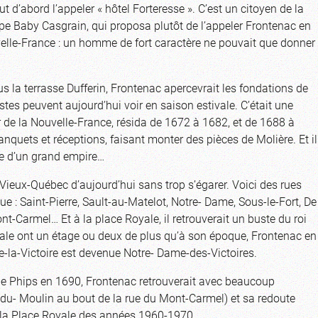
 d’abord l’appeler « hôtel Forteresse ». C’est un citoyen de la
ippe Baby Casgrain, qui proposa plutôt de l’appeler Frontenac en
elle-France : un homme de fort caractère ne pouvait que donner
 la terrasse Dufferin, Frontenac apercevrait les fondations de
stes peuvent aujourd’hui voir en saison estivale. C’était une
de la Nouvelle-France, résida de 1672 à 1682, et de 1688 à
anquets et réceptions, faisant monter des pièces de Molière. Et il
ale d’un grand empire…
ieux-Québec d’aujourd’hui sans trop s’égarer. Voici des rues
: Saint-Pierre, Sault-au-Matelot, Notre- Dame, Sous-le-Fort, De
t-Carmel… Et à la place Royale, il retrouverait un buste du roi
ale ont un étage ou deux de plus qu’à son époque, Frontenac en
de-la-Victoire est devenue Notre- Dame-des-Victoires.
ue de Phips en 1690, Frontenac retrouverait avec beaucoup
r-du- Moulin au bout de la rue du Mont-Carmel) et sa redoute
e la Place Royale des années 1960-1970.