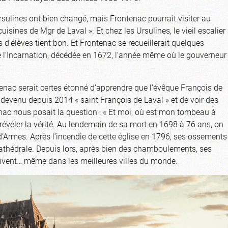
rsulines ont bien changé, mais Frontenac pourrait visiter au
uisines de Mgr de Laval ». Et chez les Ursulines, le vieil escalier
d’élèves tient bon. Et Frontenac se recueillerait quelques
l’Incarnation, décédée en 1672, l’année même où le gouverneur
tenac serait certes étonné d’apprendre que l’évêque François de
st devenu depuis 2014 « saint François de Laval » et de voir des
tenac nous posait la question : « Et moi, où est mon tombeau à
 révéler la vérité. Au lendemain de sa mort en 1698 à 76 ans, on
 d’Armes. Après l’incendie de cette église en 1796, ses ossements
cathédrale. Depuis lors, après bien des chamboulements, ses
rrivent… même dans les meilleures villes du monde.