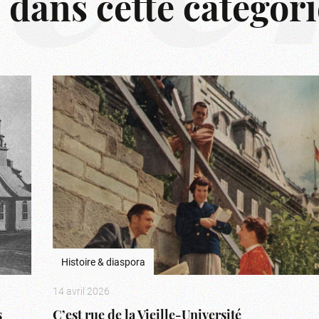
s dans cette catégori
Histoire & diaspora
14 avril 2026
s
C’est rue de la Vieille-Université