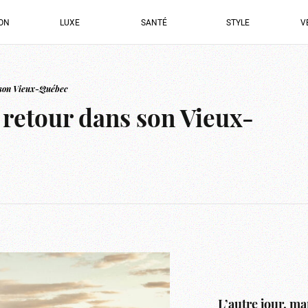
ION
LUXE
SANTÉ
STYLE
V
s son Vieux-Québec
e retour dans son Vieux-
L’autre jour, ma