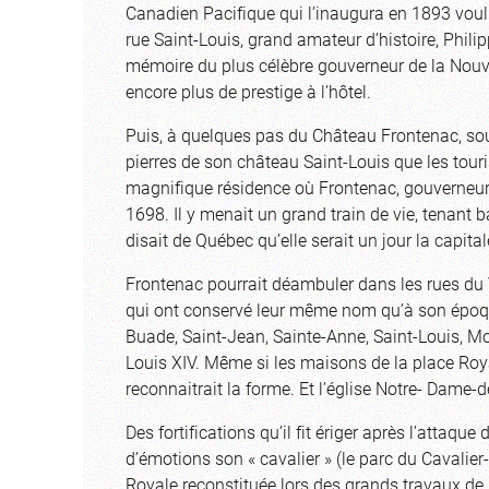
Canadien Pacifique qui l’inaugura en 1893 voulut
rue Saint-Louis, grand amateur d’histoire, Phil
mémoire du plus célèbre gouverneur de la Nouv
encore plus de prestige à l’hôtel.
Puis, à quelques pas du Château Frontenac, sous
pierres de son château Saint-Louis que les touri
magnifique résidence où Frontenac, gouverneur 
1698. Il y menait un grand train de vie, tenant b
disait de Québec qu’elle serait un jour la capit
Frontenac pourrait déambuler dans les rues du V
qui ont conservé leur même nom qu’à son époque 
Buade, Saint-Jean, Sainte-Anne, Saint-Louis, Mon
Louis XIV. Même si les maisons de la place Roy
reconnaitrait la forme. Et l’église Notre- Dame-
Des fortifications qu’il fit ériger après l’attaq
d’émotions son « cavalier » (le parc du Cavalie
Royale reconstituée lors des grands travaux d