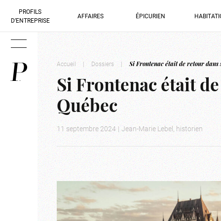
PROFILS
AFFAIRES
ÉPICURIEN
HABITAT
D’ENTREPRISE
Accueil
|
Dossiers
|
Si Frontenac était de retour dan
Si Frontenac était d
Québec
11 septembre 2024
|
Jean-Marie Lebel, historien