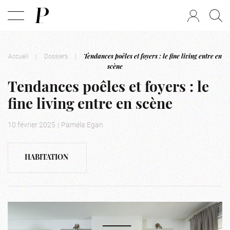
Accueil
|
Dossiers
|
Tendances poêles et foyers : le fine living entre en
scène
Tendances poêles et foyers : le
fine living entre en scène
10 février 2025
|
Paméla Egan
HABITATION