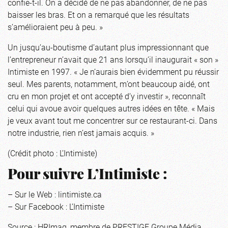
confie-t-il. On a décidé de ne pas abandonner, de ne pas
baisser les bras. Et on a remarqué que les résultats
s’amélioraient peu à peu. »
Un jusqu’au-boutisme d’autant plus impressionnant que
l’entrepreneur n’avait que 21 ans lorsqu’il inaugurait « son »
Intimiste en 1997. « Je n’aurais bien évidemment pu réussir
seul. Mes parents, notamment, m’ont beaucoup aidé, ont
cru en mon projet et ont accepté d’y investir », reconnaît
celui qui avoue avoir quelques autres idées en tête. « Mais
je veux avant tout me concentrer sur ce restaurant-ci. Dans
notre industrie, rien n’est jamais acquis. »
(Crédit photo : L’Intimiste)
Pour suivre L’Intimiste :
– Sur le Web :
lintimiste.ca
– Sur Facebook :
L’Intimiste
Source : HRImag, membre de PRESTIGE Groupe Média