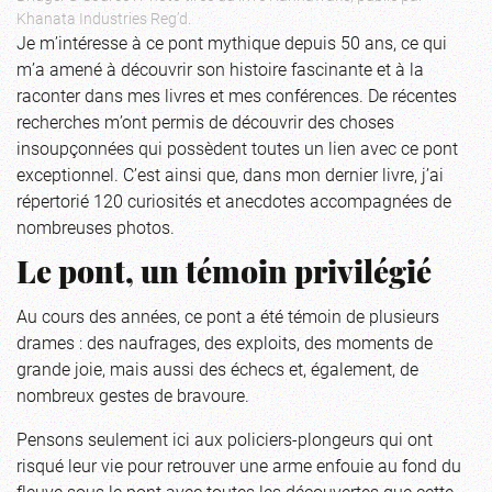
Khanata Industries Reg’d.
Je m’intéresse à ce pont mythique depuis 50 ans, ce qui
m’a amené à découvrir son histoire fascinante et à la
raconter dans mes livres et mes conférences. De récentes
recherches m’ont permis de découvrir des choses
insoupçonnées qui possèdent toutes un lien avec ce pont
exceptionnel. C’est ainsi que, dans mon dernier livre, j’ai
répertorié 120 curiosités et anecdotes accompagnées de
nombreuses photos.
Le pont, un témoin privilégié
Au cours des années, ce pont a été témoin de plusieurs
drames : des naufrages, des exploits, des moments de
grande joie, mais aussi des échecs et, également, de
nombreux gestes de bravoure.
Pensons seulement ici aux policiers-plongeurs qui ont
risqué leur vie pour retrouver une arme enfouie au fond du
fleuve sous le pont avec toutes les découvertes que cette