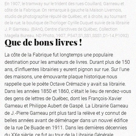
En 1907, le tramway sur le trident des rues Couillard, Garneau et
côte de la Fabrique. On remarque à gauche la Maison Livernois,
studio de photographie réputé de Québec, et à droite, au tournant
de la rue, la boutique de l’horloger Cyrille Duquet suivie de la librairie
J. P. Garneau. (BAnQ, Centre d’archives de Québec, Collection
Magella Bureau, ND Photo, 1907, P547,S1,SS1,SSS1,D1-14,P1092)
Que de bons livres !
La côte de la Fabrique fut longtemps une populaire
destination pour les amateurs de livres. Durant plus de 150
ans, d’influentes librairies y eurent pignon sur rue. Sur l’une
des maisons, une émouvante plaque historique nous
rappelle que le poète Octave Crémazie y avait sa librairie.
Dans les années 1850 et 1860, c’était le lieu de rendez-vous
des gens de lettres de Québec, dont les François-Xavier
Garneau et Philippe Aubert de Gaspé. La Librairie Garneau
de J.-Pierre Garneau prit plus tard la relève et y connut de
belles années avant de déménager dans un nouvel édifice
de la rue De Buade en 1911. Dans les dernières décennies
du XXe siècle, ce fut au tour de la Librairie Générale