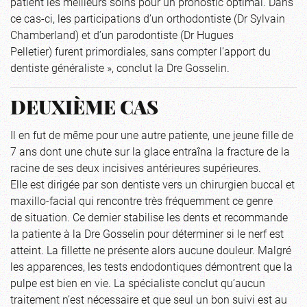
patient les meilleurs soins pour un pronostic optimal. Dans
ce cas-ci, les participations d’un orthodontiste (Dr Sylvain
Chamberland) et d’un parodontiste (Dr Hugues
Pelletier) furent primordiales, sans compter l’apport du
dentiste généraliste », conclut la Dre Gosselin.
DEUXIÈME CAS
Il en fut de même pour une autre patiente, une jeune fille de
7 ans dont une chute sur la glace entraîna la fracture de la
racine de ses deux incisives antérieures supérieures.
Elle est dirigée par son dentiste vers un chirurgien buccal et
maxillo-facial qui rencontre très fréquemment ce genre
de situation. Ce dernier stabilise les dents et recommande
la patiente à la Dre Gosselin pour déterminer si le nerf est
atteint. La fillette ne présente alors aucune douleur. Malgré
les apparences, les tests endodontiques démontrent que la
pulpe est bien en vie. La spécialiste conclut qu’aucun
traitement n’est nécessaire et que seul un bon suivi est au