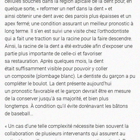
cellules souches dans la région apicale de la dent pour, en
quelque sorte, « reformer un nerf dans la dent » et
ainsi obtenir une dent avec des parois plus épaisses et un
apex fermé; une condition assurant un meilleur pronostic à
long terme. Il s’en est suivi une visite chez l’orthodontiste
qui a fait une traction sur la racine pour la faire descendre.
Ainsi, la racine de la dent a été extrudée afin d’exposer une
partie plus importante de celle-ci et favoriser
sa restauration. Après quelques mois, la dent
était suffisamment visible pour pouvoir y coller
un composite (plombage blanc). Le dentiste du garçon a pu
compléter le boulot. La dent présente aujourd’hui
un pronostic favorable et le garçon devrait être en mesure
de la conserver jusqu’à sa majorité, et bien plus
longtemps. À condition qu’il évite dorénavant les bâtons
de baseball…
« Un cas d’une telle complexité nécessite bien souvent la
collaboration de plusieurs intervenants qui assurent au