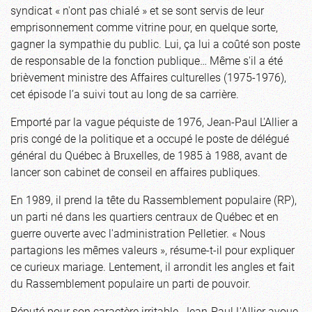
syndicat « n'ont pas chialé » et se sont servis de leur
emprisonnement comme vitrine pour, en quelque sorte,
gagner la sympathie du public. Lui, ça lui a coûté son poste
de responsable de la fonction publique… Même s'il a été
brièvement ministre des Affaires culturelles (1975-1976),
cet épisode l’a suivi tout au long de sa carrière.
Emporté par la vague péquiste de 1976, Jean-Paul L'Allier a
pris congé de la politique et a occupé le poste de délégué
général du Québec à Bruxelles, de 1985 à 1988, avant de
lancer son cabinet de conseil en affaires publiques.
En 1989, il prend la tête du Rassemblement populaire (RP),
un parti né dans les quartiers centraux de Québec et en
guerre ouverte avec l'administration Pelletier. « Nous
partagions les mêmes valeurs », résume-t-il pour expliquer
ce curieux mariage. Lentement, il arrondit les angles et fait
du Rassemblement populaire un parti de pouvoir.
Réputé pour son caractère irritable, Jean-Paul L'Allier avoue