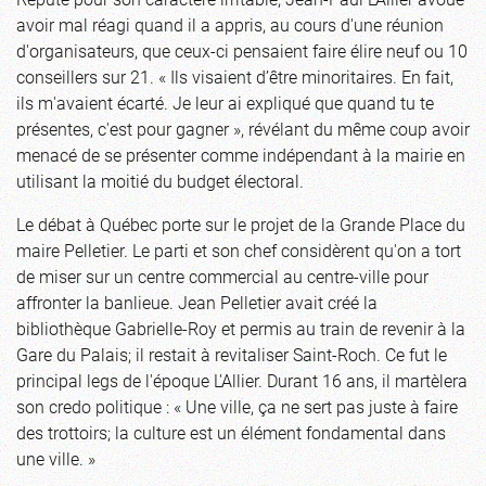
avoir mal réagi quand il a appris, au cours d'une réunion
d'organisateurs, que ceux-ci pensaient faire élire neuf ou 10
conseillers sur 21. « Ils visaient d’être minoritaires. En fait,
ils m'avaient écarté. Je leur ai expliqué que quand tu te
présentes, c'est pour gagner », révélant du même coup avoir
menacé de se présenter comme indépendant à la mairie en
utilisant la moitié du budget électoral.
Le débat à Québec porte sur le projet de la Grande Place du
maire Pelletier. Le parti et son chef considèrent qu'on a tort
de miser sur un centre commercial au centre-ville pour
affronter la banlieue. Jean Pelletier avait créé la
bibliothèque Gabrielle-Roy et permis au train de revenir à la
Gare du Palais; il restait à revitaliser Saint-Roch. Ce fut le
principal legs de l'époque L'Allier. Durant 16 ans, il martèlera
son credo politique : « Une ville, ça ne sert pas juste à faire
des trottoirs; la culture est un élément fondamental dans
une ville. »