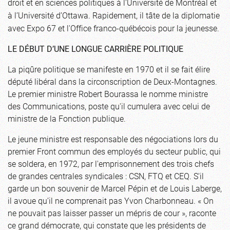
droit et en sciences politiques à l'Université de Montréal et
à l’Université d’Ottawa. Rapidement, il tâte de la diplomatie
avec Expo 67 et l'Office franco-québécois pour la jeunesse.
LE DÉBUT D’UNE LONGUE CARRIÈRE POLITIQUE
La piqûre politique se manifeste en 1970 et il se fait élire
député libéral dans la circonscription de Deux-Montagnes.
Le premier ministre Robert Bourassa le nomme ministre
des Communications, poste qu'il cumulera avec celui de
ministre de la Fonction publique.
Le jeune ministre est responsable des négociations lors du
premier Front commun des employés du secteur public, qui
se soldera, en 1972, par l'emprisonnement des trois chefs
de grandes centrales syndicales : CSN, FTQ et CEQ. S'il
garde un bon souvenir de Marcel Pépin et de Louis Laberge,
il avoue qu’il ne comprenait pas Yvon Charbonneau. « On
ne pouvait pas laisser passer un mépris de cour », raconte
ce grand démocrate, qui constate que les présidents de