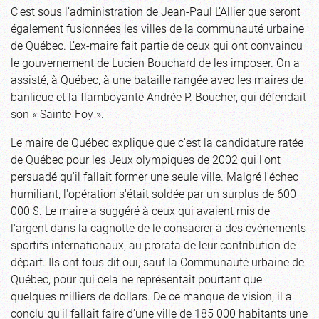
C'est sous l’administration de Jean-Paul L’Allier que seront
également fusionnées les villes de la communauté urbaine
de Québec. L’ex-maire fait partie de ceux qui ont convaincu
le gouvernement de Lucien Bouchard de les imposer. On a
assisté, à Québec, à une bataille rangée avec les maires de
banlieue et la flamboyante Andrée P. Boucher, qui défendait
son « Sainte-Foy ».
Le maire de Québec explique que c'est la candidature ratée
de Québec pour les Jeux olympiques de 2002 qui l'ont
persuadé qu'il fallait former une seule ville. Malgré l'échec
humiliant, l'opération s'était soldée par un surplus de 600
000 $. Le maire a suggéré à ceux qui avaient mis de
l'argent dans la cagnotte de le consacrer à des événements
sportifs internationaux, au prorata de leur contribution de
départ. Ils ont tous dit oui, sauf la Communauté urbaine de
Québec, pour qui cela ne représentait pourtant que
quelques milliers de dollars. De ce manque de vision, il a
conclu qu'il fallait faire d'une ville de 185 000 habitants une