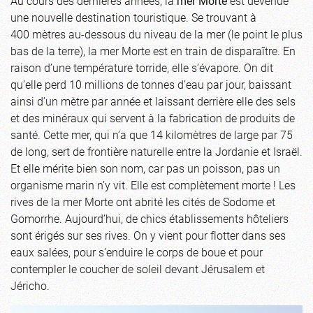
Au cours des dernières années, la
mer Morte
est devenue
une nouvelle destination touristique. Se trouvant à
400 mètres au-dessous du niveau de la mer (le point le plus
bas de la terre), la mer Morte est en train de disparaître. En
raison d’une température torride, elle s’évapore. On dit
qu’elle perd 10 millions de tonnes d’eau par jour, baissant
ainsi d’un mètre par année et laissant derrière elle des sels
et des minéraux qui servent à la fabrication de produits de
santé. Cette mer, qui n’a que 14 kilomètres de large par 75
de long, sert de frontière naturelle entre la Jordanie et Israël.
Et elle mérite bien son nom, car pas un poisson, pas un
organisme marin n’y vit. Elle est complètement morte ! Les
rives de la mer Morte ont abrité les cités de Sodome et
Gomorrhe. Aujourd’hui, de chics établissements hôteliers
sont érigés sur ses rives. On y vient pour flotter dans ses
eaux salées, pour s’enduire le corps de boue et pour
contempler le coucher de soleil devant Jérusalem et
Jéricho.