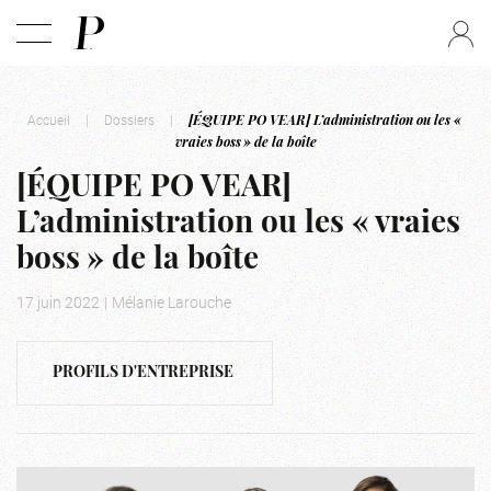
Accueil
|
Dossiers
|
[ÉQUIPE PO VEAR] L’administration ou les «
vraies boss » de la boîte
[ÉQUIPE PO VEAR]
L’administration ou les « vraies
boss » de la boîte
17 juin 2022
|
Mélanie Larouche
PROFILS D'ENTREPRISE